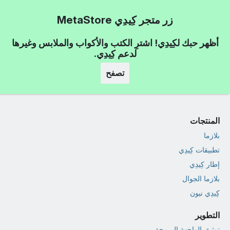
زر متجر كِيدِي MetaStore
أظهر حبك لكِيدِي! اشترِ الكتب والأكواب والملابس وغيرها
لدعم كِيدِي.
تصفح
المنتجات
بلازما
تطبيقات كِيدِي
إطار كِيدِي
بلازما الجوال
كِيدِي نيون
التطوير
توثيق الواجهة البرمجة