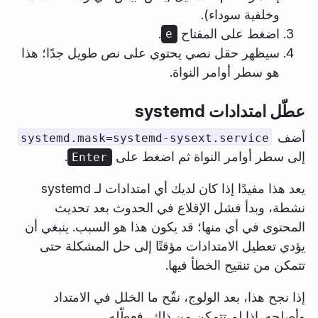
وخلفية سوداء).
اضغط على المفتاح
.
e
سيظهر حقل نصي يحتوي على نص طويل جدًا؛ هذا
هو سطر أوامر النواة.
عطّل امتدادات systemd
أضف
systemd.mask=systemd-sysext.service
إلى سطر أوامر النواة ثم اضغط على
.
Enter
يعد هذا مفيدًا إذا كان لديك أي امتدادات لـ systemd
نشطة، وبدأ فشل الإقلاع في الحدوث بعد تحديث
المحتوى في أي منها؛ قد يكون هذا هو السبب. ينبغي أن
يؤدي تعطيل الامتدادات مؤقتًا إلى حل المشكلة حتى
تتمكن من تنقيح الخطأ فيها.
إذا نجح هذا، بعد الولوج، نقّح ما الخلل في الامتداد
وأصلحه. إذا لم تتمكن من ذلك، فعطّله.