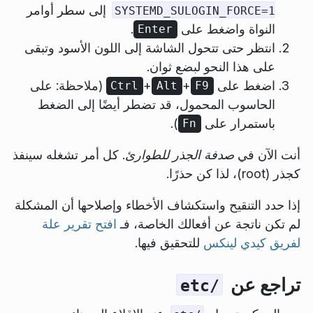
إلى سطر أوامر
SYSTEMD_SULOGIN_FORCE=1
النواة واضغط على
.
Enter
انتظر حتى تتحول الشاشة إلى اللون الأسود وتبقى
على هذا النحو لبضع ثوان.
اضغط على
+
+
(ملاحظة: على
Ctrl
Alt
F9
الحاسوب المحمول، قد تضطر أيضًا إلى الضغط
باستمرار على
).
Fn
أنت الآن في
صدفة الجذر للطوارئ
. كل أمر تشغله سينفذ
كجذر (root)، لذا كن حذرًا.
إذا حدد التنقيح واستكشاف الأخطاء وإصلاحها أن المشكلة
لم تكن ناتجة عن أفعالك الخاصة، فـ
افتح تقرير علة
لفريق كيدي لينكس
للتحقيق فيها.
تراجع عن
/etc