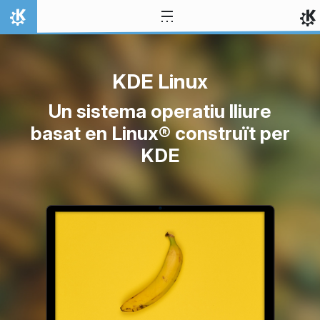
Salta fins al contingut
Inici
KDE Linux
Un sistema operatiu lliure
basat en Linux® construït per
KDE