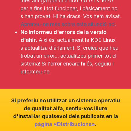
més antiga que una NVIDIA GTX 1630
per a fins i tot funcionar, i bàsicament no
s'han provat. Hi ha dracs. Vos hem avisat.
Apreneu-ne més sobre esta situació ací
.
No informeu d'errors de la versió
d'ahir.
Així és: actualment la KDE Linux
s'actualitza diàriament. Si creieu que heu
trobat un error… actualitzeu primer tot el
sistema! Si l'error encara hi és, seguiu i
informeu-ne.
Si preferiu no utilitzar un sistema operatiu
de qualitat alfa, sentiu-vos lliure
d'instal·lar qualsevol dels publicats en la
pàgina «Distribucions»
.