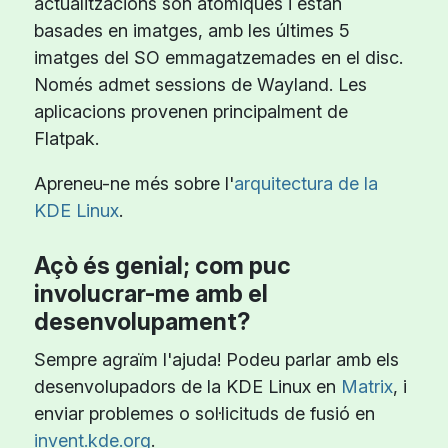
actualitzacions són atòmiques i estan
basades en imatges, amb les últimes 5
imatges del SO emmagatzemades en el disc.
Només admet sessions de Wayland. Les
aplicacions provenen principalment de
Flatpak.
Apreneu-ne més sobre l'
arquitectura de la
KDE Linux
.
Açò és genial; com puc
involucrar-me amb el
desenvolupament?
Sempre agraïm l'ajuda! Podeu parlar amb els
desenvolupadors de la KDE Linux en
Matrix
, i
enviar problemes o sol·licituds de fusió en
invent.kde.org
.