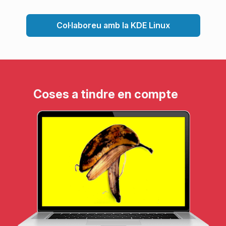
Col·laboreu amb la KDE Linux
Coses a tindre en compte