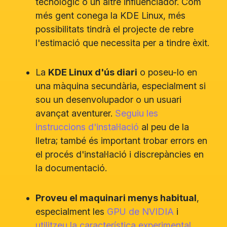
tecnològic o un altre influenciador. Com
més gent conega la KDE Linux, més
possibilitats tindrà el projecte de rebre
l'estimació que necessita per a tindre èxit.
La
KDE Linux d'ús diari
o poseu-lo en
una màquina secundària, especialment si
sou un desenvolupador o un usuari
avançat aventurer.
Seguiu les
instruccions d'instal·lació
al peu de la
lletra; també és important trobar errors en
el procés d'instal·lació i discrepàncies en
la documentació.
Proveu el maquinari menys habitual
,
especialment les
GPU de NVIDIA
i
utilitzeu la característica experimental