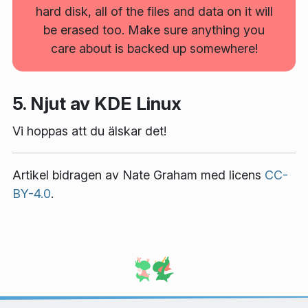
hard disk, all of the files and data on it will
be erased too. Make sure anything you
care about is backed up somewhere!
5. Njut av KDE Linux
Vi hoppas att du älskar det!
Artikel bidragen av
Nate Graham
med licens
CC-
BY-4.0
.