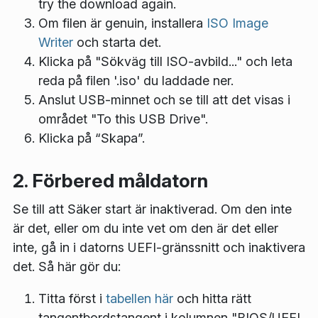
try the download again.
Om filen är genuin, installera
ISO Image
Writer
och starta det.
Klicka på "Sökväg till ISO-avbild..." och leta
reda på filen '.iso' du laddade ner.
Anslut USB-minnet och se till att det visas i
området "To this USB Drive".
Klicka på “Skapa”.
2. Förbered måldatorn
Se till att Säker start är inaktiverad. Om den inte
är det, eller om du inte vet om den är det eller
inte, gå in i datorns UEFI-gränssnitt och inaktivera
det. Så här gör du:
Titta först i
tabellen här
och hitta rätt
tangentbordstangent i kolumnen "BIOS/UEFI