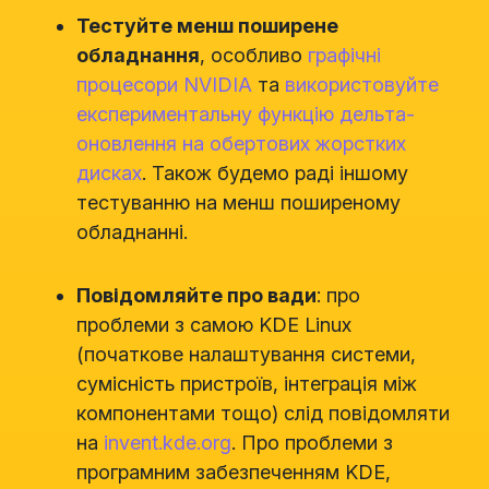
Тестуйте менш поширене
обладнання
, особливо
графічні
процесори NVIDIA
та
використовуйте
експериментальну функцію дельта-
оновлення на обертових жорстких
дисках
. Також будемо раді іншому
тестуванню на менш поширеному
обладнанні.
Повідомляйте про вади
: про
проблеми з самою KDE Linux
(початкове налаштування системи,
сумісність пристроїв, інтеграція між
компонентами тощо) слід повідомляти
на
invent.kde.org
. Про проблеми з
програмним забезпеченням KDE,