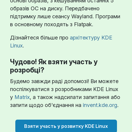
основі образів, з кешуванням останніх 5
образів ОС на диску. Передбачено
підтримку лише сеансу Wayland. Програми
в основному походять з Flatpak.
Дізнайтеся більше про
архітектуру KDE
Linux
.
Чудово! Як взяти участь у
розробці?
Будемо завжди раді допомозі! Ви можете
поспілкуватися з розробниками KDE Linux
у
Matrix
, а також надсилати запитання або
запити щодо об'єднання на
invent.kde.org
.
Взяти участь у розвитку KDE Linux