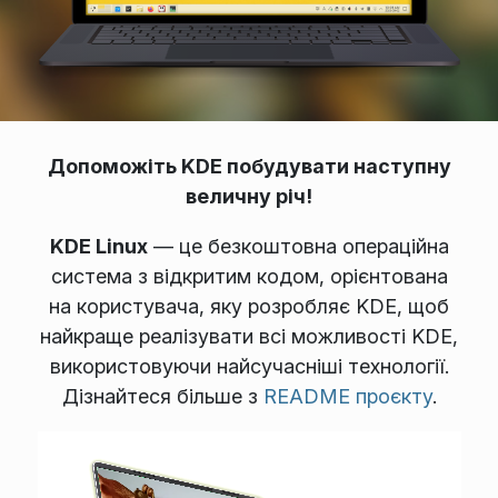
Допоможіть KDE побудувати наступну
величну річ!
KDE Linux
— це безкоштовна операційна
система з відкритим кодом, орієнтована
на користувача, яку розробляє KDE, щоб
найкраще реалізувати всі можливості KDE,
використовуючи найсучасніші технології.
Дізнайтеся більше з
README проєкту
.