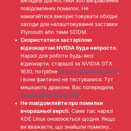
випадків діагностики або виправлення
повідомлених помилок. Не
намагайтеся використовувати обхідні
заходи для налаштовування заставки
Plymouth або теми SDDM.
Скористатися застарілою
відеокартою NVIDIA буде непросто.
Наразі для роботи будь-якої
відеокарти, старішої за NVIDIA GTX
1630, потрібне
ручне налаштовування
,
і вони фактично не тестувалися. Тут
мешкають дракони. Вас попередили.
Докладніше про це тут
.
Не повідомляйте про помилки
вчорашньої версії.
Саме так: наразі
KDE Linux оновлюється щодня. Якщо
ви вважаєте, що знайшли помилку…