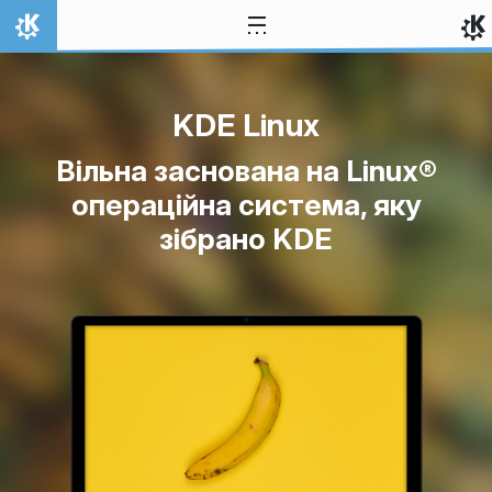
Перейти до вмісту
Домівка
KDE Linux
Вільна заснована на Linux®
операційна система, яку
зібрано KDE