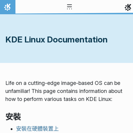
跳到內容
首頁
KDE Linux Documentation
Life on a cutting-edge image-based OS can be
unfamiliar! This page contains information about
how to perform various tasks on KDE Linux:
安裝
安裝在硬體裝置上